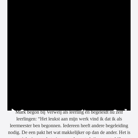
Mark begon bij Verweij als leerling en begeleidt nu zelf
Play
Mute
Enter
leerlingen: “Het leukst aan mijn werk vind ik dat ik als
leermeester ben begonnen. Iedereen heeft andere begeleiding
fullscr
nodig. De een pakt het wat makkelijker op dan de ander. Het is