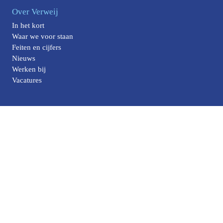
Over Verweij
In het kort
Waar we voor staan
Feiten en cijfers
Nieuws
Werken bij
Vacatures
Producten
Ramen
Deuren
Kozijnen
Intrekkozijnen
Meer Verweij
Diensten
Renovatieprojecten
Aanpak