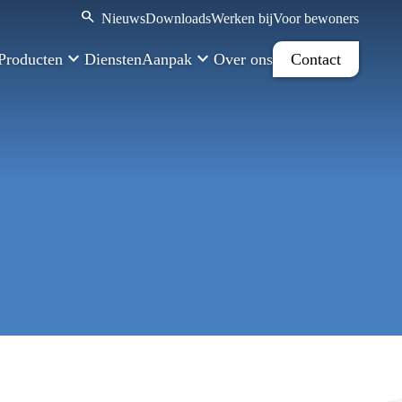
Nieuws
Downloads
Werken bij
Voor bewoners
Producten
Diensten
Aanpak
Over ons
Contact